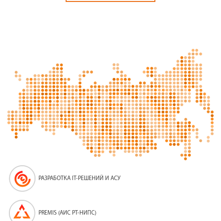
РАЗРАБОТКА IT-РЕШЕНИЙ И АСУ
PREMIS (АИС PT-НИПС)