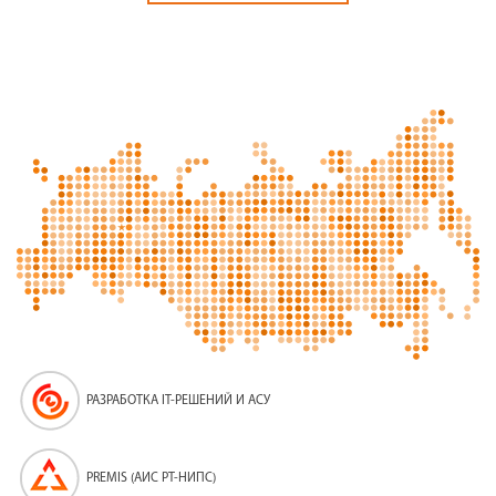
РАЗРАБОТКА IT-РЕШЕНИЙ И АСУ
PREMIS (АИС PT-НИПС)