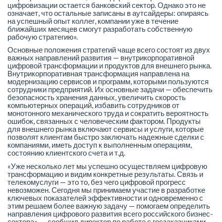
цифровизации остается банковский сектор. Однако это не
означает, что остальные записаны в аутсайдеры: опираясь
на успешный опыт коллег, компании уже в течение
ближайших месяцев смогут разработать собственную
рабочую стратегию».
Основные положения стратегий чаще всего состоят из двух
важных направлений развития — внутрикорпоративной
цифровой трансформации и продуктов для внешнего рынка.
Внутрикорпоративная трансформация направлена на
модернизацию сервисов и программ, которыми пользуются
сотрудники предприятий. Их основные задачи — обеспечить
безопасность хранения данных, увеличить скорость
компьютерных операций, избавить сотрудников от
монотонного механического труда и сократить вероятность
ошибок, связанных с человеческим фактором. Продукты
для внешнего рынка включают сервисы и услуги, которые
позволят клиентам быстро заключать надежные сделки с
компаниями, иметь доступ к выполненным операциям,
состоянию клиентского счета и т.д.
«Уже несколько лет мы успешно осуществляем цифровую
трансформацию и видим конкретные результаты. Связь и
телекомуслуги — это то, без чего цифровой прогресс
невозможен. Сегодня мы принимаем участие в разработке
ключевых показателей эффективности и одновременно с
этим решаем более важную задачу — помогаем определить
направления цифрового развития всего российского бизнес-
сектора», — сообщил директор по работе с госзаказчиками