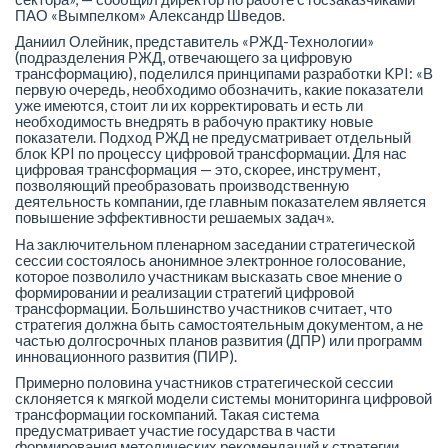
ПАО «Вымпелком» Александр Шведов.
Даниил Олейник, представитель «РЖД-Технологии»
(подразделения РЖД, отвечающего за цифровую
трансформацию), поделился принципами разработки KPI: «В
первую очередь, необходимо обозначить, какие показатели
уже имеются, стоит ли их корректировать и есть ли
необходимость внедрять в рабочую практику новые
показатели. Подход РЖД не предусматривает отдельный
блок KPI по процессу цифровой трансформации. Для нас
цифровая трансформация — это, скорее, инструмент,
позволяющий преобразовать производственную
деятельность компании, где главным показателем является
повышение эффективности решаемых задач».
На заключительном пленарном заседании стратегической
сессии состоялось анонимное электронное голосование,
которое позволило участникам высказать свое мнение о
формировании и реализации стратегий цифровой
трансформации. Большинство участников считает, что
стратегия должна быть самостоятельным документом, а не
частью долгосрочных планов развития (ДПР) или программ
инновационного развития (ПИР).
Примерно половина участников стратегической сессии
склоняется к мягкой модели системы мониторинга цифровой
трансформации госкомпаний. Такая система
предусматривает участие государства в части
формирования методических рекомендаций к стратегии,