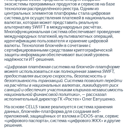
экосистемы программных продуктов и сервисов на базе
технологии распределённого реестра. Одним из
центральных элементов платформы стала цифровая
система для осуществления платежей в национальных
валютах, которая может представить реальную
альтернативу SWIFT в международных расчётах.
Многофункциональная система обеспечивает проведение
международных платежей, мультивалютных операций,
идентификацию пользователя и хранение цифровой
валюты. Технология блокчейн в сочетании с
сертифицированными средствами криптографической
защиты информации обеспечивают высокий уровень
надёжности ИТ-решения.
«Цифровая платёжная система на блокчейн-платформе
может использоваться как полноценная замена SWIFT,
предоставляя высокую скорость, безопасность и
безотзывность транзакций. Система позволит перейти
на расчёты в национальных валютах, ликвидирует риск
санкций и обеспечит участникам клиринга независимость
национальной финансовой политики»
, — рассказал
исполнительный директор ГК «Ростех» Олег Евтушенко.
На основе CELLS также реализуется система хранения
данных, блокчейн-платформа для создания веб-
приложений, защищённых от взлома и DDOS-атак, сервис
«цифрового паспорта», система «цифрового ЖКХ» и другие
решения.