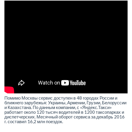
Помимо Москвы сервис доступен в 48 городах России и
ближнего зарубежья: Украины, Армении, Грузии, Белоруссии
и Казахстана. По данным компании, с «Яндекс.Такси»
работает около 120 тысяч водителей в 1200 таксопарках и
диспетчерских. Месячный оборот сервиса за декабрь 2016
г. составил 16,2 млн поездок.