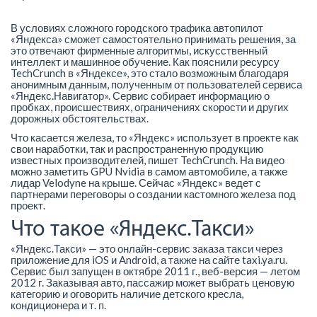
В условиях сложного городского трафика автопилот
«Яндекса» сможет самостоятельно принимать решения, за
это отвечают фирменные алгоритмы, искусственный
интеллект и машинное обучение. Как пояснили ресурсу
TechCrunch в «Яндексе», это стало возможным благодаря
анонимным данным, полученным от пользователей сервиса
«Яндекс.Навигатор». Сервис собирает информацию о
пробках, происшествиях, ограничениях скорости и других
дорожных обстоятельствах.
Что касается железа, то «Яндекс» использует в проекте как
свои наработки, так и распространенную продукцию
известных производителей, пишет TechCrunch. На видео
можно заметить GPU Nvidia в самом автомобиле, а также
лидар Velodyne на крыше. Сейчас «Яндекс» ведет с
партнерами переговоры о создании кастомного железа под
проект.
Что такое «Яндекс.Такси»
«Яндекс.Такси» — это онлайн-сервис заказа такси через
приложение для iOS и Android, а также на сайте taxi.ya.ru.
Сервис был запущен в октябре 2011 г., веб-версия — летом
2012 г. Заказывая авто, пассажир может выбрать ценовую
категорию и оговорить наличие детского кресла,
кондиционера и т. п.