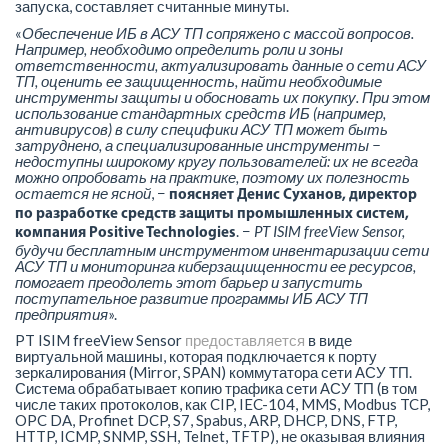
запуска, составляет считанные минуты.
«
Обеспечение ИБ в АСУ ТП сопряжено с массой вопросов.
Например, необходимо определить роли и зоны
ответственности, актуализировать данные о сети АСУ
ТП, оценить ее защищенность, найти необходимые
инструменты защиты и обосновать их покупку. При этом
использование стандартных средств ИБ (например,
антивирусов) в силу специфики АСУ ТП может быть
затруднено, а специализированные инструменты −
недоступны широкому кругу пользователей: их не всегда
можно опробовать на практике, поэтому их полезность
остается не ясной
, −
поясняет Денис Суханов, директор
по разработке средств защиты промышленных систем,
. −
PT ISIM freeView Sensor,
компания Positive Technologies
будучи бесплатным инструментом инвентаризации сети
АСУ ТП и мониторинга киберзащищенности ее ресурсов,
помогает преодолеть этот барьер и запустить
поступательное развитие программы ИБ АСУ ТП
предприятия
».
PT ISIM freeView Sensor
предоставляется
в виде
виртуальной машины, которая подключается к порту
зеркалирования (Mirror, SPAN) коммутатора сети АСУ ТП.
Система обрабатывает копию трафика сети АСУ ТП (в том
числе таких протоколов, как CIP, IEC-104, MMS, Modbus TCP,
OPC DA, Profinet DCP, S7, Spabus, ARP, DHCP, DNS, FTP,
HTTP, ICMP, SNMP, SSH, Telnet, TFTP), не оказывая влияния