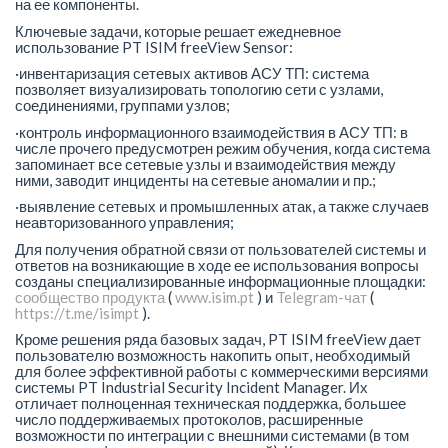
на ее компоненты.
Ключевые задачи, которые решает ежедневное
использование PT ISIM freeView Sensor:
·инвентаризация сетевых активов АСУ ТП: система
позволяет визуализировать топологию сети с узлами,
соединениями, группами узлов;
·контроль информационного взаимодействия в АСУ ТП: в
числе прочего предусмотрен режим обучения, когда система
запоминает все сетевые узлы и взаимодействия между
ними, заводит инциденты на сетевые аномалии и пр.;
·выявление сетевых и промышленных атак, а также случаев
неавторизованного управления;
Для получения обратной связи от пользователей системы и
ответов на возникающие в ходе ее использования вопросы
созданы специализированные информационные площадки:
сообщество продукта
(
www.isim.pt
) и
Telegram-чат
(
https://t.me/isimpt
).
Кроме решения ряда базовых задач, PT ISIM freeView дает
пользователю возможность накопить опыт, необходимый
для более эффективной работы с коммерческими версиями
системы PT Industrial Security Incident Manager. Их
отличает полноценная техническая поддержка, большее
число поддерживаемых протоколов, расширенные
возможности по интеграции с внешними системами (в том