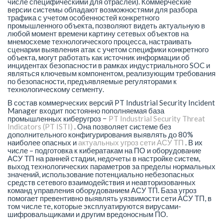
числе специфическими для отраслей). Коммерческие
версии системы обладают возможностями для разбора
трафика с учетом особенностей конкретного
промышленного объекта, позволяют видеть актуальную в
любой момент времени картину сетевых объектов на
мнемосхеме технологического процесса, настраивать
сценарии выявления атак с учетом специфики конкретного
объекта, могут работать как источник информации об
инцидентах безопасности в рамках индустриального SOC и
являться ключевым компонентом, реализующим требования
по безопасности, предъявляемые регуляторами к
технологическому сегменту.
В состав коммерческих версий PT Industrial Security Incident
Manager входит постоянно пополняемая база
промышленных киберугроз −
PT Industrial Security Threat
Indicators (PT ISTI)
. Она позволяет системе без
дополнительного конфигурирования выявлять до 80%
наиболее опасных и
актуальных угроз сети АСУ ТП
. В их
числе – подготовка к кибератакам на ПО и оборудование
АСУ ТП на ранней стадии, недочеты в настройке систем,
выход технологических параметров за пределы нормальных
значений, использование потенциально небезопасных
средств сетевого взаимодействия и неавторизованных
команд управления оборудованием АСУ ТП. База угроз
помогает превентивно выявлять уязвимости сети АСУ ТП, в
том числе те, которые эксплуатируются вирусами-
шифровальщиками и другим вредоносным ПО.