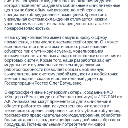
система погружного жидкостного охлаждения модулей,
которая позволяет создавать мобильные вычислительные
центры на базе обычных кузовов-контейнеров вне
специально оборудованных помещений. Кроме того,
уникальная система охлаждения отличается низким
уровнем шума, пыле- и влагозащищенностью, а также
пожаробезопасностью.
«Наш суперкомпьютер имеет самую широкую сферу
применения, в том числе в космической отрасли. Он может
использоваться для автоматического распознавания
объектов при спутниковой съемке, моделирования
космических летательных аппаратов и оценки состояния их
бортовых систем. Кроме того, наша разработка за счет
модульности и уникальных систем поддержания
работоспособности позволяет создать мобильную
вычислительную систему любой мощности в любой точке
земного шара», - сказал исполнительный директор
Госкорпорации Ростех Олег Евтушенко.
Энергоэффективные суперкомпьютеры, созданные АО
«Концерн «Вега» (входит в «Росэлектронику») и ИПС РАН им.
А.К. Айламазяна, могут применяться для вычислений в
области робототехники, искусственного интеллекта и
технического зрения, нейронных сетей глубокого обучения,
трехмерного предсказательного моделирования, обработки
больших данных, создания цифровых двойников образцов
продукции. Потенциальными потребителями новой