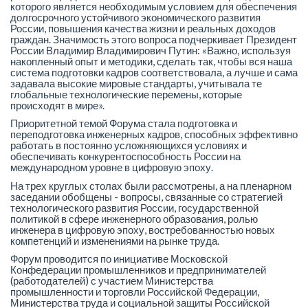
которого является необходимым условием для обеспечения
долгосрочного устойчивого экономического развития
России, повышения качества жизни и реальных доходов
граждан. Значимость этого вопроса подчеркивает Президент
России Владимир Владимирович Путин: «Важно, используя
накопленный опыт и методики, сделать так, чтобы вся наша
система подготовки кадров соответствовала, а лучше и сама
задавала высокие мировые стандарты, учитывала те
глобальные технологические перемены, которые
происходят в мире».
Приоритетной темой Форума стала подготовка и
переподготовка инженерных кадров, способных эффективно
работать в постоянно усложняющихся условиях и
обеспечивать конкурентоспособность России на
международном уровне в цифровую эпоху.
На трех круглых столах были рассмотрены, а на пленарном
заседании обобщены - вопросы, связанные со стратегией
технологического развития России, государственной
политикой в сфере инженерного образования, ролью
инженера в цифровую эпоху, востребованностью новых
компетенций и изменениями на рынке труда.
Форум проводится по инициативе Московской
Конфедерации промышленников и предпринимателей
(работодателей) с участием Министерства
промышленности и торговли Российской Федерации,
Министерства труда и социальной защиты Российской