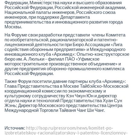
Федерации, Министерства науки и высшего образования
Российской Федерации, Российской инженерной академии,
Национальной палаты инженеров, Российского союза
инженеров, при поддержке Департамента
предпринимательства и инновационного развития города
Москвы.
На Форуме свои разработки представили члены Комитета
по изобретательской, рационализаторской и патентно-
лицензионной деятельности при Бюро Ассоциации «Лига
содействия оборонным предприятиям» и Международного
инновационного клуба «Архимед»: Опытно-конструкторское
бюро им. А. Люльки - филиал ПАО «Уфимское
моторостроительное производственное объединение» и
другие предприятия оборонно-промышленного комплекса
Российской Федерации.
Также Форум посетили давние партнеры клуба «Архимед»:
Глава Представительства в Москве Тайбэйско-Московской
координационной комиссии по экономическому и
культурному сотрудничеству Кэн Чжун Юн и директор
отдела науки и технологий Представительства Хуан Сун
Жэнь; Директор Московского представительства Центра
Международной Торговли Тайваня Чанг Ши Чанг.
Источник:
http://lsop.ru/pressroom/news/komitet-po-
izobretatelskoy-racionalizatorskoy-i-patentno-licenzionnoy-