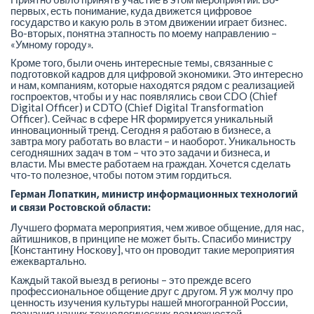
первых, есть понимание, куда движется цифровое
государство и какую роль в этом движении играет бизнес.
Во-вторых, понятна этапность по моему направлению –
«Умному городу».
Кроме того, были очень интересные темы, связанные с
подготовкой кадров для цифровой экономики. Это интересно
и нам, компаниям, которые находятся рядом с реализацией
госпроектов, чтобы и у нас появлялись свои CDO (Chief
Digital Officer) и СDTO (Chief Digital Transformation
Officer). Сейчас в сфере HR формируется уникальный
инновационный тренд. Сегодня я работаю в бизнесе, а
завтра могу работать во власти – и наоборот. Уникальность
сегодняшних задач в том – что это задачи и бизнеса, и
власти. Мы вместе работаем на граждан. Хочется сделать
что-то полезное, чтобы потом этим гордиться.
Герман Лопаткин, министр информационных технологий
и связи Ростовской области:
Лучшего формата мероприятия, чем живое общение, для нас,
айтишников, в принципе не может быть. Спасибо министру
[Константину Носкову], что он проводит такие мероприятия
ежеквартально.
Каждый такой выезд в регионы – это прежде всего
профессиональное общение друг с другом. Я уж молчу про
ценность изучения культуры нашей многогранной России,
познания наших технологических возможностей.