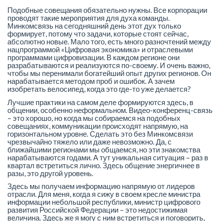
Подобные совещания обязательно нужны. Все корпорации
проводят такие мероприятия для духа команды.
Минкомсвязь на сегодняшний день этот дух только
формирует, потому что задачи, которые стоят сейчас,
абсолютно новые. Мало того, есть много разночтений между
нацпрограммой «Цифровая экономика» и отраслевыми
программами цифровизации. В каждом регионе они
разрабатываются и реализуются по-своему. И очень важно,
чтобы мы перенимали богатейший опыт других регионов. Он
нарабатывается методом проб и ошибок. А зачем
изобретать велосипед, когда это где-то уже делается?
Лучшие практики на самом деле формируются здесь, в
общении, особенно неформальном. Видео-конференц-связь
– это хорошо, но когда мы собираемся на подобных
совещаниях, коммуникации происходят напрямую, на
горизонтальном уровне. Сделать это без Минкомсвязи
чрезвычайно тяжело или даже невозможно. Да, с
ближайшими регионами мы общаемся, но эти знакомства
нарабатываются годами. А тут уникальная ситуация – раз в
квартал встретиться лично. Здесь общение энергичнее в
разы, это другой уровень.
Здесь мы получаем информацию напрямую от лидеров
отрасли. Для меня, когда я сижу в своем кресле министра
информации небольшой республики, министр цифрового
развития Российской Федерации – это недостижимая
величина. Здесь же я могу с ним встретиться и поговорить,