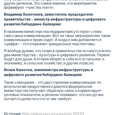
других регионов. Это самое важное, эти мероприятия
формируют «чувство локтя».
Владимир Болотоков, заместитель председателя
правительства – министр инфраструктуры и цифрового
развития Кабардино-Балкарии:
В названии министерства недаром присутствуют слова
«массовые коммуникации». Вот на таких мероприятиях такие
коммуникации и происходят. А когда к ним добавляется
«цифра» – это открывает грандиозные перспективы.
Я вообще думаю, что скоро в правительстве останутся всего
два министерства – культуры и цифрового развития. Первое
будет для души. А второе вберет в себя все остальное: и
экономику, и сельское хозяйство, и другие отрасли.
Ислам Ашхотов, замминистра инфраструктуры и
цифрового развития Кабардино-Балкарии:
Такие совещания – это двусторонние коммуникации: по
результатам продуктивного диалога федеральное
министерство получает обратную связь и корректирует
целевые показатели, а регионы понимают, что оно до них
пытается донести и что от них требует.
Источник:
http://minsvyaz.ru/ru/events/39034