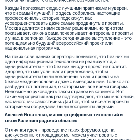
Каждый приезжает сюда с лучшими практиками и уверен,
что он самый лучший. Но здесь собрались настоящие
профессионалы, которые подскажут, как
усовершенствовать даже самые продвинутые проекты.
Москва делится с нами своими решениями, но при этом
показывает, как она сама почерпывает интересные проекты
и у нас, в регионах. Каждое сегодняшнее выступление – это
потенциально будущий всероссийский проект или
национальная программа.
На таких совещаниях операторы понимают, что без них ни
одна информационная технология не реализуется, а
муниципалитеты – что без них ни один проект не полетит.
Здорово, что мы услышали предложения, чтобы
муниципалитеты были вовлечены в наши проекты на
безвозмездной основе и даже с выездом к ним. Только это
разбудит тот потенциал, о котором мы все время говорим.
Невозможно руководить такой страной из кабинета. Вот
такие мероприятия как раз подтверждают, что мы многолики,
нас много, мы самостийны. Дай бог, чтобы все эти проекты,
которые мы обсуждаем, были восприняты людьми.
Алексей Игнатенко, министр цифровых технологий и
связи Калининградской области:
Отличная идея – проведение таких форумов, где на
дискуссионных площадках мы можем участвовать с
профильным министерством, высказывать свои мнения по