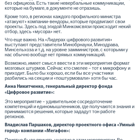
без официоза. Есть такие невербальные коммуникации,
которые на бумаге, в документе не отразишь.
Кроме того, в регионах каждого профильного министра
«атакуют» компании-вендоры, которые продвигают свои
проекты. Здесь под эгидой Минкомсвязи происходит некий
отбор, здесь «мусора» нет.
Что еще важно. На «Лидерах цифрового развития»
выступают представители Минобрнауки, Минздрава,
Минсельхоза и т.д. на уровне замминистров, с которыми у
нас обычно вообще нет прямых коммуникаций.
Возможно, имеет смысл ввести в эти мероприятия формат
мозговых штурмов. Сейчас кто смелее – тот к микрофону и
приходит. Было бы хорошо, если бы все участники
разбились на секции и «поштурмовали» хотя бы час.
Анна Никитченко, генеральный директор фонда
«Цифровое развитие»:
Это мероприятие – удивительное сосредоточение
компетенций и единомышленников, где получаются знания и
принимаются решения, которые зададут тон работе
регионов.
Владислав Паршаков, директор проектного офиса «Умный
город» компании «Мегафон»:
Приятно было принять участие в этом мероприятии. Во-