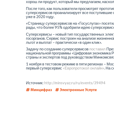
хорош ли продукт, который мы предлагаем, насколь
После того, как пользователи просмотрят протот
суперсервисов проанализирует все поступившие 
уже в 2020 году.
«Страницу суперсервисов на «Госуслугах» посети
рады, что более 95% одобрили идею суперсервисо
Суперсервисы – новый тип государственных элек
госорганов. Сервис построен на анализе жизненн
льгот и выплат – практически «в один клик».
Задачу по созданию суперсервисов
поставил
През
национальной программы «Цифровая экономика Ро
страны и экспертов под руководством Минкомсвяз
1 ноября в тестовом режиме в пяти регионах – Мо
первый суперсервис
«Европротокол онлайн»
. На 
Источник:
http://minsvyaz.ru/ru/events/39494
Минцифраз
Электронные Услуги