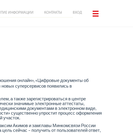
ЫТИЕ ИНФОРМАЦИИ
КОНТАКТЫ
ВХОД
тношения онлайн», «Цифровые документы об
ы новых суперсервисов появились в
ем, а также зарегистрироваться в центре
ически значимые электронные аттестаты,
медицинскими документами в электронном виде,
ности» существенно упростит процесс оформления
й участок.
аксим Акимов и замглавы Минкомсвязи России
 цель сейчас – получить от пользователей ответ,