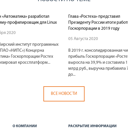
 «Автоматика» разработал
Глава «Ростеха» представил
му-профилировщик для Linux
Президенту России итоги рабо
Госкорпорации в 2019 году
бря 2020
05 Августа 2020
ирский институт программных
(ПАО «НИПС») Концерна
В 2019 г. консолидированная чи
тика» Госкорпорации Ростех
прибыль Госкорпорации «Росте
зировал кроссплатформ...
выросла на 39,9% и составила 1
млрд руб., выручка прибавила 
до...
ВСЕ НОВОСТИ
О КОМПАНИИ
РАСКРЫТИЕ ИНФОРМАЦИИ