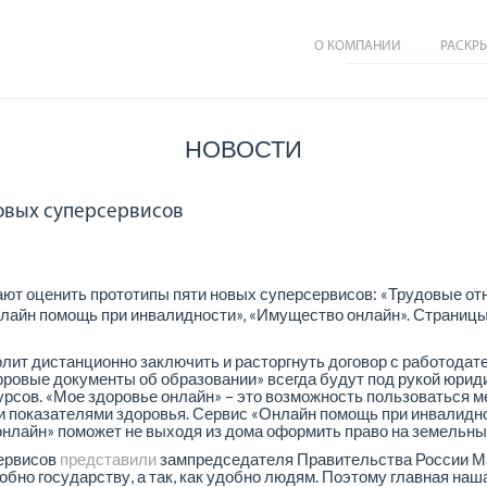
О КОМПАНИИ
РАСКР
НОВОСТИ
новых суперсервисов
ют оценить прототипы пяти новых суперсервисов: «Трудовые о
нлайн помощь при инвалидности», «Имущество онлайн». Страниц
ит дистанционно заключить и расторгнуть договор с работодател
фровые документы об образовании» всегда будут под рукой юрид
урсов. «Мое здоровье онлайн» – это возможность пользоваться 
ми показателями здоровья. Сервис «Онлайн помощь при инвалид
нлайн» поможет не выходя из дома оформить право на земельны
сервисов
представили
зампредседателя Правительства России М
обно государству, а так, как удобно людям. Поэтому главная наша