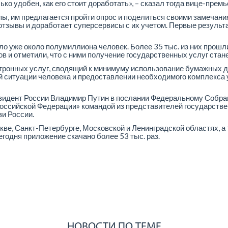
ко удобен, как его стоит доработать», – сказал тогда вице-премь
ипы, им предлагается пройти опрос и поделиться своими замечан
отзывы и доработает суперсервисы с их учетом. Первые резуль
ло уже около полумиллиона человек. Более 35 тыс. из них прошл
в и отметили, что с ними получение государственных услуг стан
тронных услуг, сводящий к минимуму использование бумажных 
ой ситуации человека и предоставлении необходимого комплекса
идент России Владимир Путин в послании Федеральному Собран
ссийской Федерации» командой из представителей государстве
и России.
скве, Санкт-Петербурге, Московской и Ленинградской областях, а
сегодня приложение скачано более 53 тыс. раз.
НОВОСТИ ПО ТЕМЕ