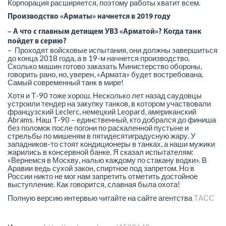
Корпорация расширяется, поэтому работы хватит всем.
Производство «Арматы» начнется в 2019 году
– А что с главным детищем УВЗ «Арматой»? Когда танк
пойдет в серию?
– Проходят войсковые испытания, они должны завершиться
до конца 2018 года, а в 19-м начнется производство.
Сколько машин готово заказать Министерство обороны,
говорить рано, но, уверен, «Армата» будет востребована.
Самый современный танк в мире!
Хотя и Т-90 тоже хорош. Несколько лет назад саудовцы
устроили тендер на закупку танков, в котором участвовали
французский Leclerc, немецкий Leopard, американский
Abrams. Наш Т-90 – единственный, кто добрался до финиша
без поломок после погони по раскаленной пустыне и
стрельбы по мишеням в пятидесятиградусную жару. У
западников-то стоят кондиционеры в танках, а наши мужики
жарились в консервной банке. Я сказал испытателям:
«Вернемся в Москву, налью каждому по стакану водки». В
Аравии ведь сухой закон, спиртное под запретом. Но в
России никто не мог нам запретить отметить достойное
выступление. Как говорится, славная была охота!
Полную версию интервью читайте на сайте агентства
ТАСС