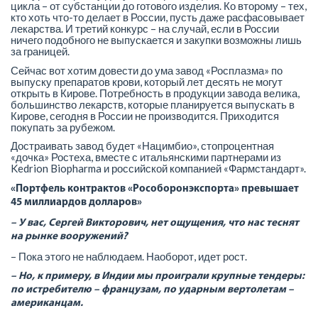
цикла – от субстанции до готового изделия. Ко второму – тех,
кто хоть что-то делает в России, пусть даже расфасовывает
лекарства. И третий конкурс – на случай, если в России
ничего подобного не выпускается и закупки возможны лишь
за границей.
Сейчас вот хотим довести до ума завод «Росплазма» по
выпуску препаратов крови, который лет десять не могут
открыть в Кирове. Потребность в продукции завода велика,
большинство лекарств, которые планируется выпускать в
Кирове, сегодня в России не производится. Приходится
покупать за рубежом.
Достраивать завод будет «Нацимбио», стопроцентная
«дочка» Ростеха, вместе с итальянскими партнерами из
Kedrion Biopharma и российской компанией «Фармстандарт».
«Портфель контрактов «Рособоронэкспорта» превышает
45 миллиардов долларов»
– У вас, Сергей Викторович, нет ощущения, что нас теснят
на рынке вооружений?
– Пока этого не наблюдаем. Наоборот, идет рост.
– Но, к примеру, в Индии мы проиграли крупные тендеры:
по истребителю – французам, по ударным вертолетам –
американцам.