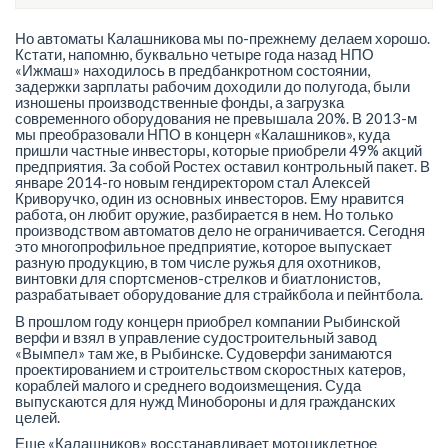
Но автоматы Калашникова мы по-прежнему делаем хорошо.
Кстати, напомню, буквально четыре года назад НПО
«Ижмаш» находилось в предбанкротном состоянии,
задержки зарплаты рабочим доходили до полугода, были
изношены производственные фонды, а загрузка
современного оборудования не превышала 20%. В 2013-м
мы преобразовали НПО в концерн «Калашников», куда
пришли частные инвесторы, которые приобрели 49% акций
предприятия. За собой Ростех оставил контрольный пакет. В
январе 2014-го новым гендиректором стал Алексей
Криворучко, один из основных инвесторов. Ему нравится
работа, он любит оружие, разбирается в нем. Но только
производством автоматов дело не ограничивается. Сегодня
это многопрофильное предприятие, которое выпускает
разную продукцию, в том числе ружья для охотников,
винтовки для спортсменов-стрелков и биатлонистов,
разрабатывает оборудование для страйкбола и пейнтбола.
В прошлом году концерн приобрел компании Рыбинской
верфи и взял в управление судостроительный завод
«Вымпел» там же, в Рыбинске. Судоверфи занимаются
проектированием и строительством скоростных катеров,
кораблей малого и среднего водоизмещения. Суда
выпускаются для нужд Минобороны и для гражданских
целей.
Еще «Калашников» восстанавливает мотоциклетное