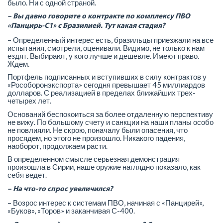
было. Ни с одной страной.
– Вы давно говорите о контракте по комплексу ПВО
«Панцирь-С1» с Бразилией. Тут какая стадия?
– Определенный интерес есть, бразильцы приезжали на все
испытания, смотрели, оценивали. Видимо, не только к нам
ездят. Выбирают, у кого лучше и дешевле. Имеют право.
Ждем.
Портфель подписанных и вступивших в силу контрактов у
«Рособоронэкспорта» сегодня превышает 45 миллиардов
долларов. С реализацией в пределах ближайших трех-
четырех лет.
Оснований беспокоиться за более отдаленную перспективу
не вижу. По большому счету и санкции на наши планы особо
не повлияли. Не скрою, поначалу были опасения, что
просядем, но этого не произошло. Никакого падения,
наоборот, продолжаем расти.
В определенном смысле серьезная демонстрация
произошла в Сирии, наше оружие наглядно показало, как
себя ведет.
– На что-то спрос увеличился?
– Возрос интерес к системам ПВО, начиная с «Панцирей»,
«Буков», «Торов» и заканчивая С-400.