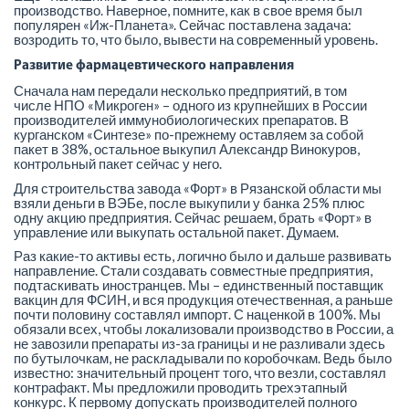
производство. Наверное, помните, как в свое время был
популярен «Иж-Планета». Сейчас поставлена задача:
возродить то, что было, вывести на современный уровень.
Развитие фармацевтического направления
Сначала нам передали несколько предприятий, в том
числе НПО «Микроген» – одного из крупнейших в России
производителей иммунобиологических препаратов. В
курганском «Синтезе» по-прежнему оставляем за собой
пакет в 38%, остальное выкупил Александр Винокуров,
контрольный пакет сейчас у него.
Для строительства завода «Форт» в Рязанской области мы
взяли деньги в ВЭБе, после выкупили у банка 25% плюс
одну акцию предприятия. Сейчас решаем, брать «Форт» в
управление или выкупать остальной пакет. Думаем.
Раз какие-то активы есть, логично было и дальше развивать
направление. Стали создавать совместные предприятия,
подтаскивать иностранцев. Мы – единственный поставщик
вакцин для ФСИН, и вся продукция отечественная, а раньше
почти половину составлял импорт. С наценкой в 100%. Мы
обязали всех, чтобы локализовали производство в России, а
не завозили препараты из-за границы и не разливали здесь
по бутылочкам, не раскладывали по коробочкам. Ведь было
известно: значительный процент того, что везли, составлял
контрафакт. Мы предложили проводить трехэтапный
конкурс. К первому допускать производителей полного