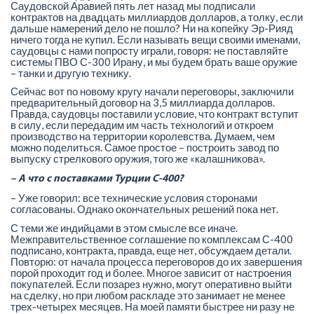
Саудовской Аравией пять лет назад мы подписали
контрактов на двадцать миллиардов долларов, а толку, если
дальше намерений дело не пошло? Ни на копейку Эр-Рияд
ничего тогда не купил. Если называть вещи своими именами,
саудовцы с нами попросту играли, говоря: не поставляйте
системы ПВО С-300 Ирану, и мы будем брать ваше оружие
– танки и другую технику.
Сейчас вот по новому кругу начали переговоры, заключили
предварительный договор на 3,5 миллиарда долларов.
Правда, саудовцы поставили условие, что контракт вступит
в силу, если передадим им часть технологий и откроем
производство на территории королевства. Думаем, чем
можно поделиться. Самое простое – построить завод по
выпуску стрелкового оружия, того же «калашникова».
– А что с поставками Турции С-400?
– Уже говорил: все технические условия сторонами
согласованы. Однако окончательных решений пока нет.
С теми же индийцами в этом смысле все иначе.
Межправительственное соглашение по комплексам С-400
подписано, контракта, правда, еще нет, обсуждаем детали.
Повторю: от начала процесса переговоров до их завершения
порой проходит год и более. Многое зависит от настроения
покупателей. Если позарез нужно, могут оперативно выйти
на сделку, но при любом раскладе это занимает не менее
трех-четырех месяцев. На моей памяти быстрее ни разу не