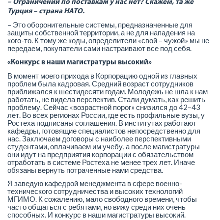
– Ограничений по поставкам у нас нет? Скажем, та же
Турция – страна НАТО.
– Это оборонительные системы, предназначенные для
защиты собственной территории, а не для нападения на
кого-то. К тому же коды, определители «свой – чужой» мы не
передаем, покупатели сами настраивают все под себя.
«Конкурс в наши магистратуры высокий»
В момент моего прихода в Корпорацию одной из главных
проблем была кадровая. Средний возраст сотрудников
приближался к шестидесяти годам. Молодежь не шла к нам
работать, не видела перспектив. Стали думать, как решить
проблему. Сейчас «возрастной порог» снизился до 42–43
лет. Во всех регионах России, где есть профильные вузы, у
Ростеха подписаны соглашения. В институтах работают
кафедры, готовящие специалистов непосредственно для
нас. Заключаем договоры с наиболее перспективными
студентами, оплачиваем им учебу, а после магистратуры
они идут на предприятия корпорации с обязательством
отработать в системе Ростеха не менее трех лет. Иначе
обязаны вернуть потраченные нами средства.
Я заведую кафедрой менеджмента в сфере военно-
технического сотрудничества и высоких технологий
МГИМО. К сожалению, мало свободного времени, чтобы
часто общаться с ребятами, но вижу среди них очень
способных. И конкурс в наши магистратуры высокий.